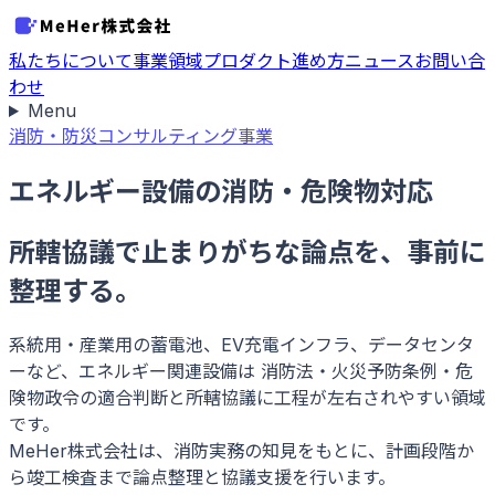
私たちについて
事業領域
プロダクト
進め方
ニュース
お問い合
わせ
Menu
消防・防災コンサルティング事業
エネルギー設備の消防・危険物対応
所轄協議で止まりがちな論点を、事前に
整理する。
系統用・産業用の蓄電池、EV充電インフラ、データセンタ
ーなど、エネルギー関連設備は 消防法・火災予防条例・危
険物政令の適合判断と所轄協議に工程が左右されやすい領域
です。
MeHer株式会社は、消防実務の知見をもとに、計画段階か
ら竣工検査まで論点整理と協議支援を行います。