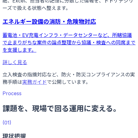
紙、Excel、担当者の記憶に分散した情報を、トドケデシリ
ーズで扱える状態へ整えます。
エネルギー設備の消防・危険物対応
蓄電池・EV充電インフラ・データセンターなど、所轄協議
で止まりがちな案件の論点整理から協議・検査への同席まで
を支援します。
詳しく見る
立入検査の指摘対応など、防火・防災コンプライアンスの実
務手順は
実務ガイド
で公開しています。
Process
課題を、現場で回る運用に変える。
(
01
)
現状把握